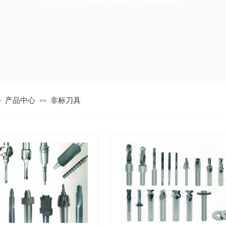
合作热线：
18961258411（微信同号）
产品中心
非标刀具
>
>>